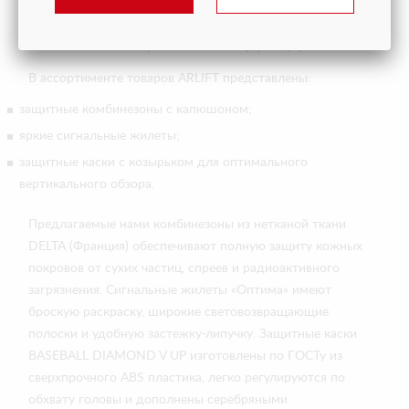
Специальная одежда
В ассортименте товаров ARLIFT представлены:
защитные комбинезоны с капюшоном;
яркие сигнальные жилеты;
защитные каски с козырьком для оптимального
вертикального обзора.
Предлагаемые нами комбинезоны из нетканой ткани
DELTA (Франция) обеспечивают полную защиту кожных
покровов от сухих частиц, спреев и радиоактивного
загрязнения. Сигнальные жилеты «Оптима» имеют
броскую раскраску, широкие световозвращающие
полоски и удобную застежку-липучку. Защитные каски
BASEBALL DIAMOND V UP изготовлены по ГОСТу из
сверхпрочного ABS пластика, легко регулируются по
обхвату головы и дополнены серебряными