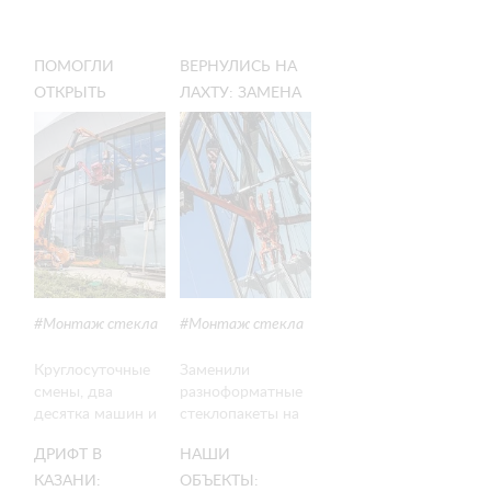
ПОМОГЛИ
ВЕРНУЛИСЬ НА
ОТКРЫТЬ
ЛАХТУ: ЗАМЕНА
ВИННЫЙ ГОРОД
2-ТОННЫХ
«БЕЛЫЙ МЫС» В
СТЕКЛОПАКЕТОВ
ГЕЛЕНДЖИКЕ
НА
ВОВРЕМЯ
СКОШЕННОМ
ФАСАДЕ
Монтаж стекла
Монтаж стекла
Круглосуточные
Заменили
смены, два
разноформатные
десятка машин и
стеклопакеты на
42 000 м²
скошенном
ДРИФТ В
НАШИ
монтажных работ
фасаде Лахта
и остекления в
Центра — самый
КАЗАНИ:
ОБЪЕКТЫ: