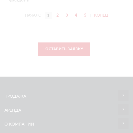
фасадов в
Тюмени сразу с
двумя
НАЧАЛО
1
2
3
4
5
|
КОНЕЦ
ограничениями —
по
грузоподъёмности
и
морозостойкости
техники, но
ОСТАВИТЬ ЗАЯВКУ
нашли выход.
ПРОДАЖА
АРЕНДА
О КОМПАНИИ