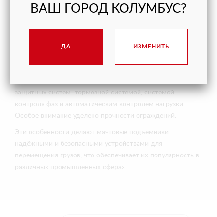
аварийной ситуации.
ВАШ ГОРОД КОЛУМБУС?
В мачтовых подъёмниках предусмотрено несколько
режимов управления: толчковый (при движении кабины
по нажатию кнопки) и фиксированный (плавное движение
ДА
ИЗМЕНИТЬ
вверх или вниз). Погрузка осуществляется вручную или с
использованием гидравлической тележки.
Безопасная эксплуатация обеспечивается комплексом
защитных систем: тормозной системой, системой
контроля фаз и автоматическим контролем нагрузки.
Особое внимание уделено прочности ограждений.
Эти особенности делают мачтовые подъёмники
надёжными и безопасными устройствами для
перемещения грузов, что обеспечивает их популярность в
различных промышленных сферах.