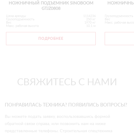
НОЖНИЧНЫЙ ПОДЪЕМНИК SINOBOOM
НОЖНИЧНЫ
GTJZ0808
Цена аренды
1114236
Грузоподъемность
Грузоподъемность
250 кг
Вес
Вес
1970 кг
Макс. рабочая выс
Макс. рабочая высота
10.1 м
ПОДРОБНЕЕ
СВЯЖИТЕСЬ С НАМИ
ПОНРАВИЛАСЬ ТЕХНИКА? ПОЯВИЛИСЬ ВОПРОСЫ?
Вы можете подать заявку, воспользовавшись формой
обратной связи справа, или позвонить нам на ниже
представленные телефоны. Строительная спецтехника