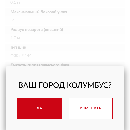
0.1 м
Максимальный боковой уклон
3°
Радиус поворота (внешний)
1.7 м
Тип шин
Φ305＊144
Емкость гидравлического бака
15 л
АКБ
ВАШ ГОРОД КОЛУМБУС?
2*12В, 150 А/ч
Вес
ДА
ИЗМЕНИТЬ
1445 кг