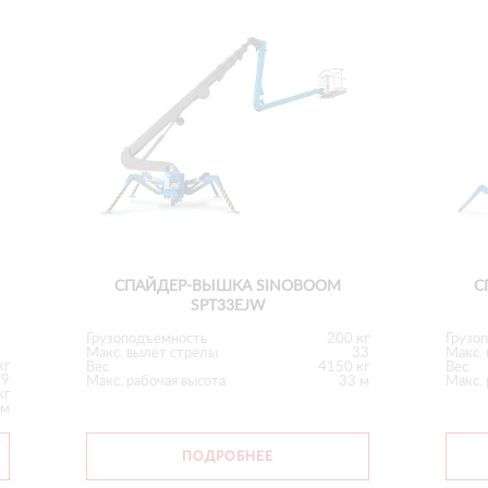
СПАЙДЕР-ВЫШКА SINOBOOM
С
SPT33EJW
Грузоподъемность
200 кг
Грузо
Макс. вылет стрелы
33
Макс.
кг
Вес
4150 кг
Вес
19
Макс. рабочая высота
33 м
Макс. 
кг
 м
ПОДРОБНЕЕ