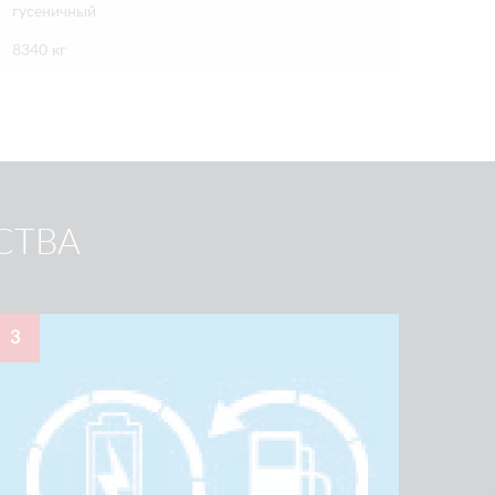
гусеничный
8340 кг
СТВА
3