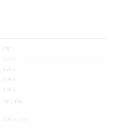
200 кг
2 х 3 м
1.95 м
8.28 м
1.39 м
25° / 47%
1,86 кг / см2