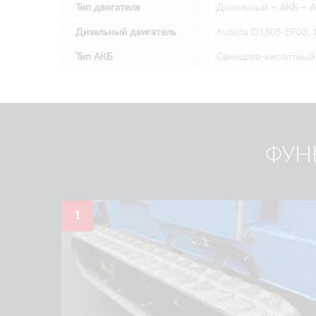
Тип двигателя
Дизельный + АКБ + A
Дизельный двигатель
Kubota D1805-EF03, 
Тип АКБ
Свинцово-кислотный
ФУН
1