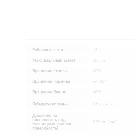
Рабочая высота
43 м
Максимальный вылет
18.5 м
Вращение стрелы
200°
Вращение корзины
+/- 90°
Вращение башни
380°
Габариты корзины
0.8 х 1.4 м
Давление на
поверхность под
0.93 кг / см2
гусеницами (мягкая
поверхность)