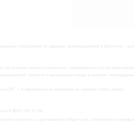
адежную спецтехнику от ведущих производителей в Иркутске — дл
ис, на который можно положиться. Гарантийное и послегарантийно
изводителей, запчасти и расходники всегда в наличии, техподдержк
ранах СНГ — и персональный менеджер на каждом этапе сделки.
ону 8 (800) 550 59 68
читает стоимость с доставкой на объект или с бесплатным самовы