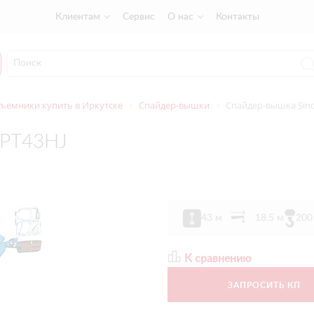
Клиентам
Сервис
О нас
Контакты
ъемники купить в Иркутске
Спайдер-вышки
Спайдер-вышка Sin
SPT43HJ
43 м
18.5 м
200
К сравнению
ЗАПРОСИТЬ КП